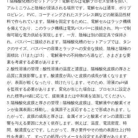
1. 陽極酸化槽のセットアップ：電解セルは電解プロセス全体を担い、
アルミニウムと陰極が浸漬される場所です。電解セルは通常、ポリプ
ロピレン、PVC、コーティングされたステンレス鋼などの耐薬品性材
料で作られています。陽極を固定するために、電解セルはラック機構
を備えており、このラック機構は電気バスバーに接続され、均一で制
御可能な電力供給を実現します。一方、陰極は別の固定具で保持さ
れ、バスバーに接続されます。陽極酸化槽のセットアップでは、タン
クのサイズ、バスバーの容量とラックへの安全な接続、陰極と陽極の
面積比（1:1または1:3）、電解液中の不純物のろ過など、さまざまな要
素を考慮する必要があります。
2. 酸性溶液の管理：酸性溶液の温度と濃度は、陽極酸化皮膜の厚さと
品質に直接影響します。酸濃度が高いと皮膜の成長が速くなります
が、表面が粗くなったり、焼けたりします。そのため、溶液のpH値
を監視する必要があります。変化が生じた場合は、プロセスに設定さ
れた標準pH値に応じて、緩衝液または中和液を追加してください。
3. 陽極酸化皮膜と厚さの管理：陽極酸化皮膜は、電解液中の酸素イオ
ンが金属表面に移動し、金属原子と反応することで形成されます。し
たがって、皮膜の成長と厚さは、金属イオンと酸素イオンの濃度に影
響を与える要因に大きく依存します。例えば、温度、電流密度、時
間、酸濃度などです。したがって、厚さ要件やその他の表面仕上げ特
性を考慮して、すべての処理パラメータを設定する必要があります。