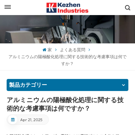
日本語
すぐに見積もりを取得
English
español
家
よくある質問
アルミニウムの陽極酸化処理に関する技術的な考慮事項は何で
日本語
すか？
한국의
製品カテゴリー
アルミニウムの陽極酸化処理に関する技
術的な考慮事項は何ですか？
Apr 21, 2025