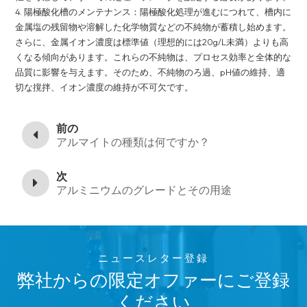
4. 陽極酸化槽のメンテナンス：陽極酸化処理が進むにつれて、槽内に
金属塩の残留物や溶解した化学物質などの不純物が蓄積し始めます。
さらに、金属イオン濃度は標準値（理想的には20g/L未満）よりも高
くなる傾向があります。これらの不純物は、プロセス効率と全体的な
品質に影響を与えます。そのため、不純物のろ過、pH値の維持、適
切な撹拌、イオン濃度の維持が不可欠です。
前の
アルマイトの種類は何ですか？
次
アルミニウムのグレードとその用途
ニュースレター登録
弊社からの限定オファーにご登録
ください