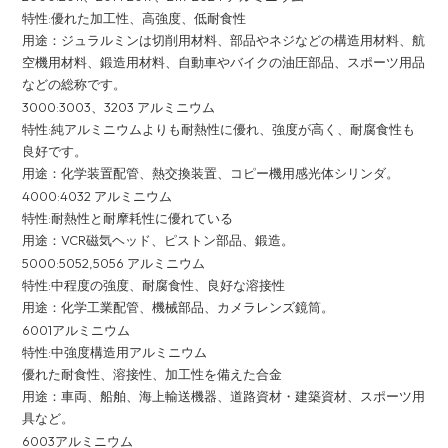
特性:優れた加工性、高強度、低耐食性
用途：ジュラルミンは切削用材料、部品やネジなどの構造用材料、航
空機用材料、鍛造用材料、自動車やバイクの油圧部品、スポーツ用品
などの総称です。
3000:3003、3203 アルミニウム
特性:純アルミニウムよりも耐熱性に優れ、強度が高く、耐腐食性も
良好です。
用途：化学装置配管、熱交換装置、コピー機用感光体シリンダ。
4000:4032 アルミニウム
特性:耐熱性と耐摩耗性に優れている
用途：VCR磁気ヘッド、ピストン部品、鍛造。
5000:5052,5056 アルミニウム
特性:中程度の強度、耐腐食性、良好な溶接性
用途：化学工業配管、機械部品、カメラレンズ鏡筒。
6001アルミニウム
特性:中強度構造用アルミニウム
優れた耐食性、溶接性、加工性を備えた合金
用途：車両、船舶、海上輸送機器、道路資材・建築資材、スポーツ用
具など。
6003アルミニウム