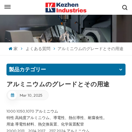
日本語
すぐに見積もりを取得
English
español
家
よくある質問
アルミニウムのグレードとその用途
日本語
製品カテゴリー
한국의
アルミニウムのグレードとその用途
Mar 10, 2025
1000:1050,1070 アルミニウム
特性:高純度アルミニウム、導電性、熱伝導性、耐腐食性。
用途:導電性材料、熱交換装置、化学装置配管
2000:2011、2014 2017、2117 2024 アルミニウム