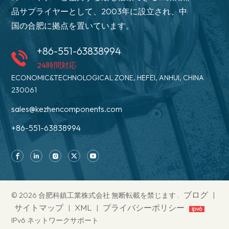
品サプライヤーとして、2003年に設立され、中
国の合肥に拠点を置いています。
+86-551-63838994
24時間対応
ECONOMIC&TECHNOLOGICAL ZONE, HEFEI, ANHUI, CHINA
230061
sales@kezhencomponents.com
+86-551-63838994
ブログ
© 2026 合肥科鎮工業株式会社 無断転載を禁じます .
|
サイトマップ
XML
プライバシーポリシー
|
|
IPv6 ネットワークサポート