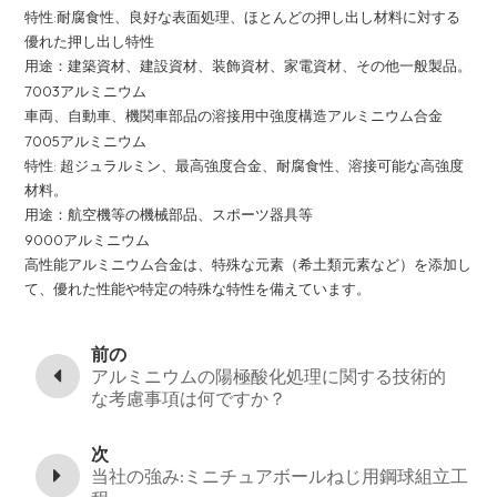
特性:耐腐食性、良好な表面処理、ほとんどの押し出し材料に対する
優れた押し出し特性
用途：建築資材、建設資材、装飾資材、家電資材、その他一般製品。
7003アルミニウム
車両、自動車、機関車部品の溶接用中強度構造アルミニウム合金
7005アルミニウム
特性: 超ジュラルミン、最高強度合金、耐腐食性、溶接可能な高強度
材料。
用途：航空機等の機械部品、スポーツ器具等
9000アルミニウム
高性能アルミニウム合金は、特殊な元素（希土類元素など）を添加し
て、優れた性能や特定の特殊な特性を備えています。
前の
アルミニウムの陽極酸化処理に関する技術的
な考慮事項は何ですか？
次
当社の強み:ミニチュアボールねじ用鋼球組立工