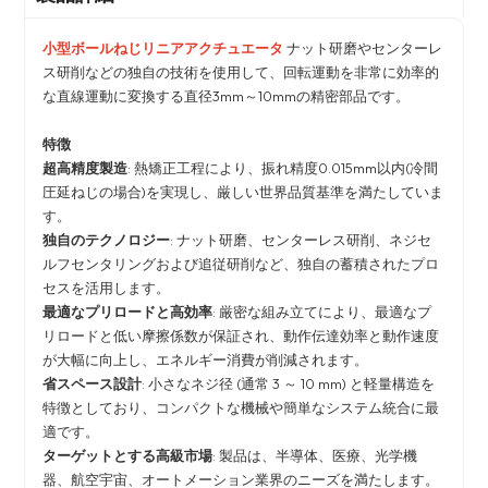
小型ボールねじリニアアクチュエータ
ナット研磨やセンターレ
ス研削などの独自の技術を使用して、回転運動を非常に効率的
な直線運動に変換する直径3mm～10mmの精密部品です。
特徴
超高精度製造
: 熱矯正工程により、振れ精度0.015mm以内(冷間
圧延ねじの場合)を実現し、厳しい世界品質基準を満たしていま
す。
独自のテクノロジー
: ナット研磨、センターレス研削、ネジセ
ルフセンタリングおよび追従研削など、独自の蓄積されたプロ
セスを活用します。
最適なプリロードと高効率
: 厳密な組み立てにより、最適なプ
リロードと低い摩擦係数が保証され、動作伝達効率と動作速度
が大幅に向上し、エネルギー消費が削減されます。
省スペース設計
: 小さなネジ径 (通常 3 ～ 10 mm) と軽量構造を
特徴としており、コンパクトな機械や簡単なシステム統合に最
適です。
ターゲットとする高級市場
: 製品は、半導体、医療、光学機
器、航空宇宙、オートメーション業界のニーズを満たします。