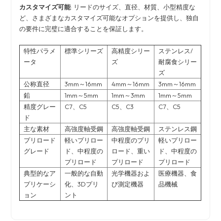
カスタマイズ可能
: リードのサイズ、直径、材質、小型精度な
ど、さまざまなカスタマイズ可能なオプションを提供し、独自
の要件に完璧に適合することを保証します。
特性パラメ
標準シリーズ
高精度シリー
ステンレス/
ータ
ズ
耐腐食シリー
ズ
公称直径
3mm～16mm
4mm～16mm
3mm～16mm
鉛
1mm～5mm
1mm～3mm
1mm～5mm
精度グレー
C7、C5
C5、C3
C7、C5
ド
主な素材
高強度軸受鋼
高強度軸受鋼
ステンレス鋼
プリロード
軽いプリロー
中程度のプリ
軽いプリロー
グレード
ド、中程度の
ロード、重い
ド、中程度の
プリロード
プリロード
プリロード
典型的なア
一般的な自動
光学機器およ
医療機器、食
プリケーシ
化、3Dプリ
び測定機器
品機械
ョン
ント