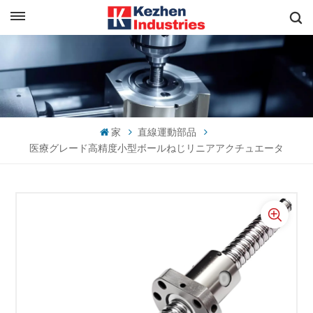
日本語
すぐに見積もりを取得
English
español
家
直線運動部品
日本語
医療グレード高精度小型ボールねじリニアアクチュエータ
한국의