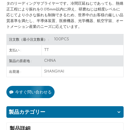
タのリーディングサプライヤーです。冷間圧延ねじであっても、熱矯
正工程により振れを0.015mm以内に抑え、研磨ねじは精度レベルに
応じてより小さな振れも制御できるため、世界中のお客様の厳しい品
質基準を満たし、半導体装置、医療機器、光学機器、航空宇宙、オー
トメーション産業のニーズに応えています。
100PCS
注文数（最小注文数量） :
TT
支払い :
CHINA
製品の原産地 :
SHANGHAI
出荷港 :
今すぐ問い合わせる
製品カテゴリー
製品詳細