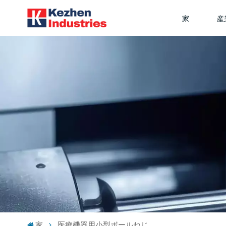
家
産
家
医療機器用小型ボールねじ