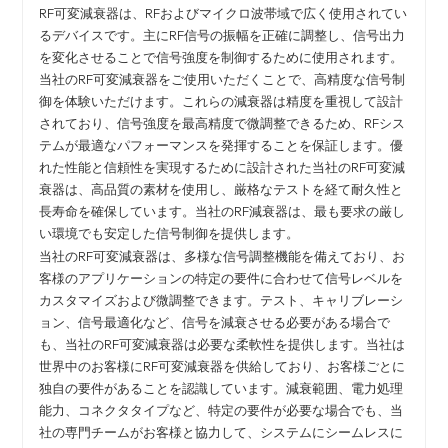
RF可変減衰器は、RFおよびマイクロ波帯域で広く使用されてい
るデバイスです。主にRF信号の振幅を正確に調整し、信号出力
を変化させることで信号強度を制御するために使用されます。
当社のRF可変減衰器をご使用いただくことで、高精度な信号制
御を体験いただけます。これらの減衰器は精度を重視して設計
されており、信号強度を最高精度で微調整できるため、RFシス
テムが最適なパフォーマンスを発揮することを保証します。優
れた性能と信頼性を実現するために設計された当社のRF可変減
衰器は、高品質の素材を使用し、厳格なテストを経て耐久性と
長寿命を確保しています。当社のRF減衰器は、最も要求の厳し
い環境でも安定した信号制御を提供します。
当社のRF可変減衰器は、多様な信号調整機能を備えており、お
客様のアプリケーションの特定の要件に合わせて信号レベルを
カスタマイズおよび微調整できます。テスト、キャリブレーシ
ョン、信号最適化など、信号を減衰させる必要がある場合で
も、当社のRF可変減衰器は必要な柔軟性を提供します。当社は
世界中のお客様にRF可変減衰器を供給しており、お客様ごとに
独自の要件があることを認識しています。減衰範囲、電力処理
能力、コネクタタイプなど、特定の要件が必要な場合でも、当
社の専門チームがお客様と協力して、システムにシームレスに