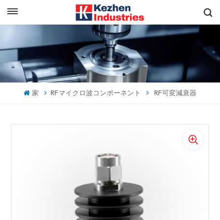
日本語
すぐに見積もりを取得
English
español
家
RFマイクロ波コンポーネント
RF可変減衰器
日本語
한국의