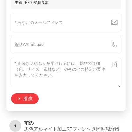
主題 :
RF可変減衰器
送信
前の
黒色アルマイト加工RFフィン付き同軸減衰器