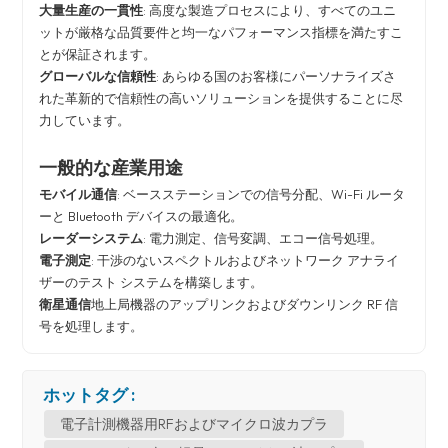
大量生産の一貫性
: 高度な製造プロセスにより、すべてのユニ
ットが厳格な品質要件と均一なパフォーマンス指標を満たすこ
とが保証されます。
グローバルな信頼性
: あらゆる国のお客様にパーソナライズさ
れた革新的で信頼性の高いソリューションを提供することに尽
力しています。
一般的な産業用途
モバイル通信
: ベースステーションでの信号分配、Wi-Fi ルータ
ーと Bluetooth デバイスの最適化。
レーダーシステム
: 電力測定、信号変調、エコー信号処理。
電子測定
: 干渉のないスペクトルおよびネットワーク アナライ
ザーのテスト システムを構築します。
衛星通信
地上局機器のアップリンクおよびダウンリンク RF 信
号を処理します。
ホットタグ :
電子計測機器用RFおよびマイクロ波カプラ