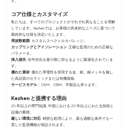
す。
コア仕様とカスタマイズ
私たちは、すべてのプロジェクトがそれぞれ異なることを理解
しています。Kezhenでは、お客様の具体的なニーズに基づいて
最終的な仕様を決定いたします。
周波数範囲
: カスタムスペクトルカバレッジ。
カップリングとアイソレーション
: 正確な監視のための正確な
パラメータ。
挿入損失
: 信号劣化を最小限に抑えるように最適化されていま
す。
優れた素材
: 優れた導電性を実現する金、銀、銅メッキを施し
た高品質のセラミックまたは有機基板。
サービスモデル
：OEM、OBM、半製品も承ります。
Kezhen と提携する理由
20 年以上の専門知識: 中国における 20 年以上にわたる技術と
設備の蓄積。
厳しい環境に対応
: 精密な処理により、最も過酷な条件でも一
貫した監視機能が保証されます。