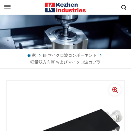
日本語
すぐに見積もりを取得
English
español
家
RFマイクロ波コンポーネント
日本語
軽量双方向RFおよびマイクロ波カプラ
한국의