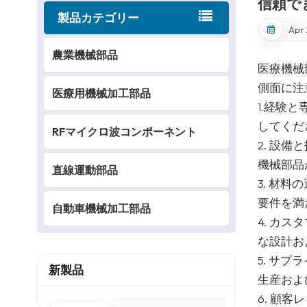
信頼で
製品カテゴリー
Apr 
農業機械部品
医療機械
側面に注
医療用機械加工部品
1.経験
してくだ
RFマイクロ波コンポーネント
2. 設
機械部品
直線運動部品
3. 材
要件を満
自動車機械加工部品
4. カ
な設計お
5. サ
新製品
生産およ
6. 顧