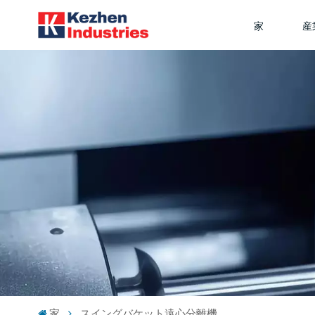
家
産
家
スイングバケット遠心分離機