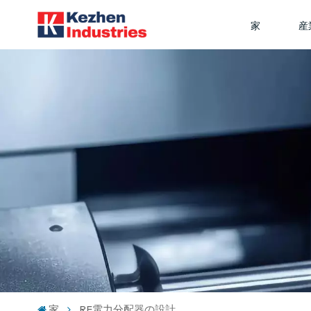
家
産
家
RF電力分配器の設計