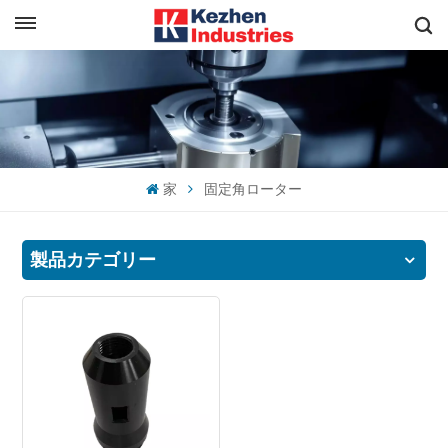
日本語
すぐに見積もりを取得
English
español
家
固定角ローター
日本語
한국의
製品カテゴリー