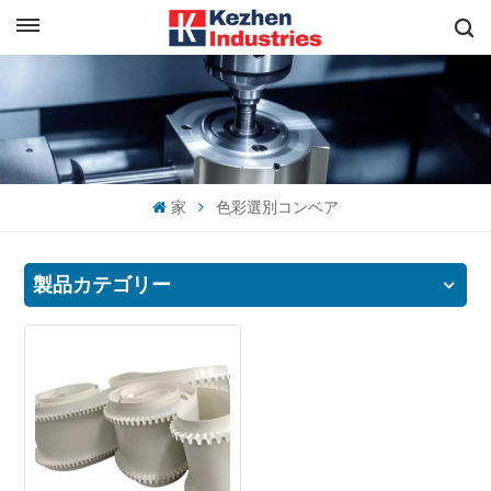
日本語
すぐに見積もりを取得
English
español
家
色彩選別コンベア
日本語
한국의
製品カテゴリー