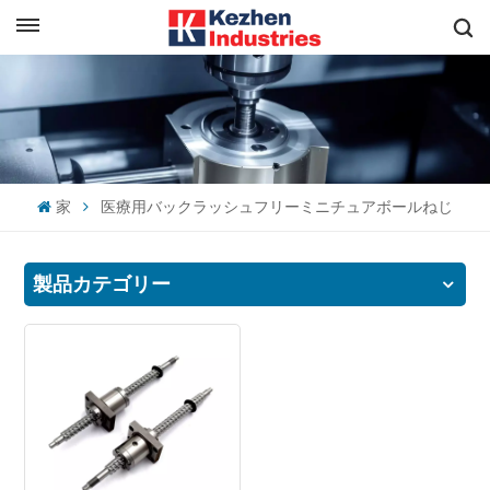
日本語
すぐに見積もりを取得
English
español
家
医療用バックラッシュフリーミニチュアボールねじ
日本語
한국의
製品カテゴリー